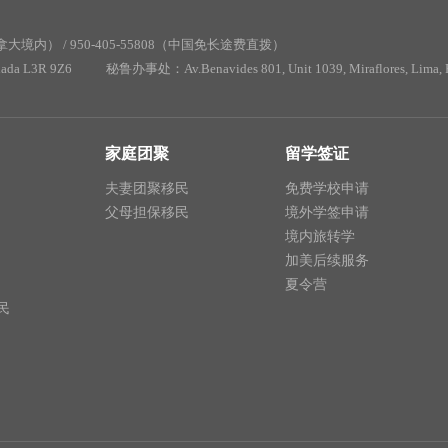
加拿大境内） /
950-405-55808（中国免长途费直拨）
ada L3R 9Z6
秘鲁办事处：Av.Benavides 801, Unit 1039, Miraflores, L
家庭团聚
留学签证
夫妻团聚移民
免费学校申请
父母担保移民
境外学签申请
境内旅转学
加美后续服务
夏令营
民