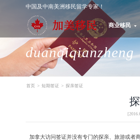
中国及中南美洲移民留学专家！
商业移民
duanqiqianzheng
首页
>
短期签证
>
探亲签证
[201
加拿大访问签证并没有专门的探亲、旅游或者商务签证