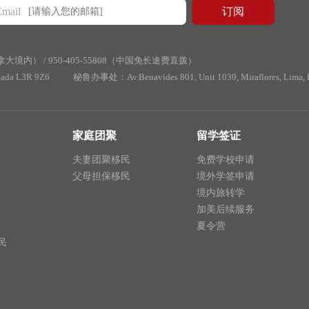
Email
加拿大境内） /
950-405-55808（中国免长途费直拨）
ada L3R 9Z6
秘鲁办事处：Av.Benavides 801, Unit 1039, Miraflores, L
家庭团聚
留学签证
夫妻团聚移民
免费学校申请
父母担保移民
境外学签申请
境内旅转学
加美后续服务
夏令营
民